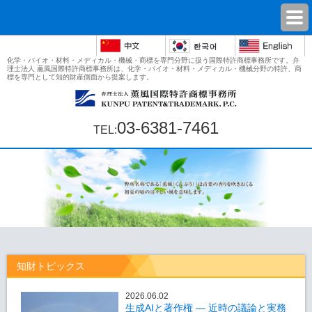
化学・バイオ・材料・メディカル・機械・商標を専門分野に扱う国際特許商標事務所です。弁
理士法人 薫風国際特許商標事務所は、化学・バイオ・材料・メディカル・機械分野の特許、商
標を専門として知的財産側面から提案します。
03-6381-7461
知財トピックス
2026.06.02
生成AIと著作権 ― 近時の議論と実務