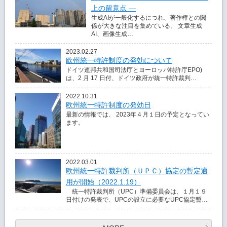
上の留意点 ―
生成AIが一般化するにつれ、著作権との関
係が大きな注目を集めている。 文章生成
AI、画像生成…
2023.02.27
欧州統一特許制度の発効について
ドイツ連邦共和国司法庁とヨーロッパ特許庁EPO)
は、2 月 17 日付、ドイツ政府が統一特許裁判…
2022.10.31
欧州統一特許制度の発効日
最新の情報では、 2023年４月１日の予定となってい
ます。
2022.03.01
欧州統一特許裁判所（ＵＰＣ）協定の暫定適
用が開始（2022.1.19）
統一特許裁判所（UPC）準備委員会は、１月１９
日付けの発表で、UPCの設立に必要なUPC協定暫…