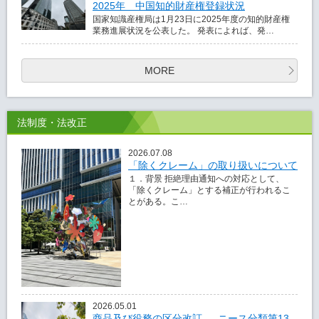
2025年 中国知的財産権登録状況
国家知識産権局は1月23日に2025年度の知的財産権
業務進展状況を公表した。 発表によれば、発…
MORE
法制度・法改正
2026.07.08
「除くクレーム」の取り扱いについて
１．背景 拒絶理由通知への対応として、
「除くクレーム」とする補正が行われるこ
とがある。こ…
2026.05.01
商品及び役務の区分改訂 ― ニース分類第13