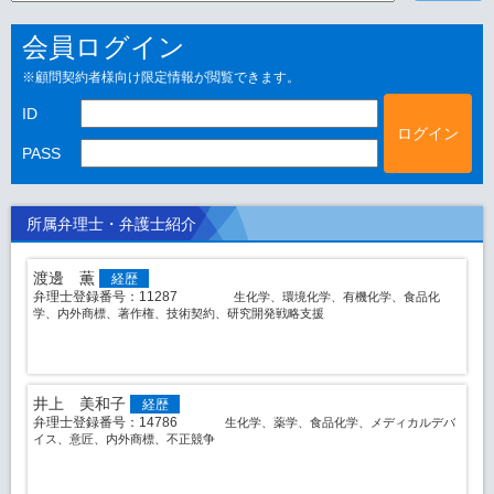
会員ログイン
顧問契約者様向け限定情報が閲覧できます。
ID
PASS
所属弁理士・弁護士紹介
渡邊 薫
経歴
弁理士登録番号：11287
生化学、環境化学、有機化学、食品化
学、内外商標、著作権、技術契約、研究開発戦略支援
井上 美和子
経歴
弁理士登録番号：14786
生化学、薬学、食品化学、メディカルデバ
イス、意匠、内外商標、不正競争