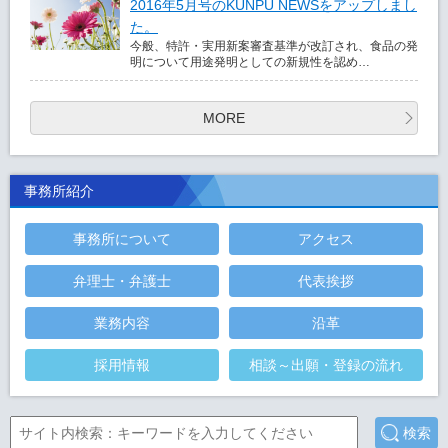
2016年5月号のKUNPU NEWSをアップしまし
た。
今般、特許・実用新案審査基準が改訂され、食品の発
明について用途発明としての新規性を認め…
MORE
事務所紹介
事務所について
アクセス
弁理士・弁護士
代表挨拶
業務内容
沿革
採用情報
相談～出願・登録の流れ