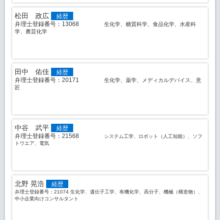
松田 政広
経歴
弁理士登録番号：13068
生化学、糖質科学、食品化学、水産科
学、農芸化学
田中 佑佳
経歴
弁理士登録番号：20171
生化学、薬学、メディカルデバイス、意
匠
中谷 武平
経歴
弁理士登録番号：21568
システム工学、ロボット（人工知能）、ソフ
トウエア、電気
北野 晃浩
経歴
弁理士登録番号：21074 生化学、遺伝子工学、有機化学、高分子、機械（構造物）、
中小企業向けコンサルタント