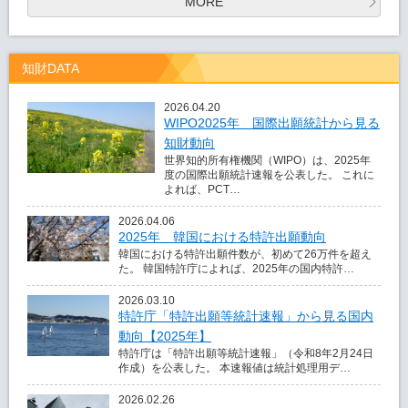
MORE
知財DATA
2026.04.20
WIPO2025年 国際出願統計から見る
知財動向
世界知的所有権機関（WIPO）は、2025年
度の国際出願統計速報を公表した。 これに
よれば、PCT…
2026.04.06
2025年 韓国における特許出願動向
韓国における特許出願件数が、初めて26万件を超え
た。 韓国特許庁によれば、2025年の国内特許…
2026.03.10
特許庁「特許出願等統計速報」から見る国内
動向【2025年】
特許庁は「特許出願等統計速報」（令和8年2月24日
作成）を公表した。 本速報値は統計処理用デ…
2026.02.26