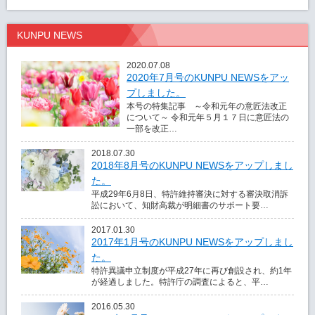
KUNPU NEWS
2020.07.08
2020年7月号のKUNPU NEWSをアッ
プしました。
本号の特集記事 ～令和元年の意匠法改正
について～ 令和元年５月１７日に意匠法の
一部を改正…
2018.07.30
2018年8月号のKUNPU NEWSをアップしまし
た。
平成29年6月8日、特許維持審決に対する審決取消訴
訟において、知財高裁が明細書のサポート要…
2017.01.30
2017年1月号のKUNPU NEWSをアップしまし
た。
特許異議申立制度が平成27年に再び創設され、約1年
が経過しました。特許庁の調査によると、平…
2016.05.30