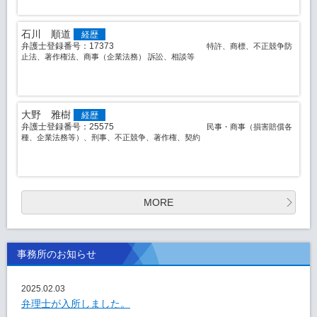
石川 順道
経歴
弁護士登録番号：17373
特許、商標、不正競争防
止法、著作権法、商事（企業法務） 訴訟、相談等
大野 雅樹
経歴
弁護士登録番号：25575
民事・商事（損害賠償各
種、企業法務等）、刑事、不正競争、著作権、契約
MORE
事務所のお知らせ
2025.02.03
弁理士が入所しました。